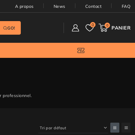
A propos
News
Contact
FAQ
0
0
PANIER
GO!
OFFRES FLASH
r professionnel.