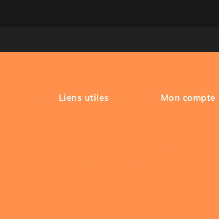
Liens utiles
Mon compte
Mentions Légales
Portail utilisateur
Conditions générales de
Liste de souhaits
elier
vente
Panier
Politique de confidentialité
Tous les produits
FAQs
Actus & infos