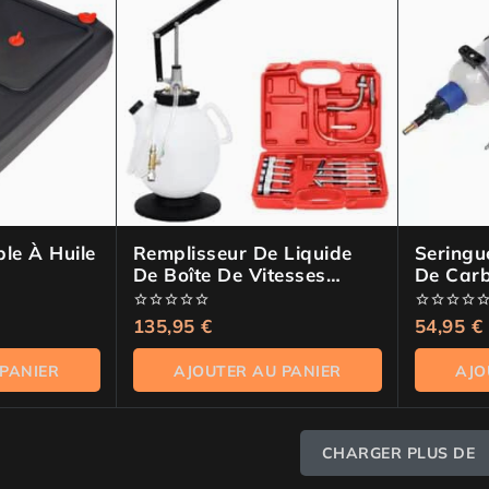
ble À Huile
Remplisseur De Liquide
Seringu
De Boîte De Vitesses
De Carb
Automatique 7,5 L
Ml
0
135,95
€
0
54,95
€
de
de
5
5
 PANIER
AJOUTER AU PANIER
AJO
CHARGER PLUS DE