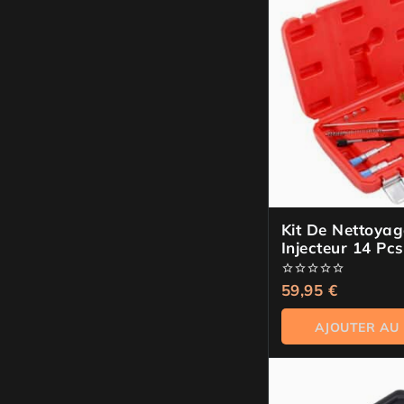
Kit De Nettoyag
Injecteur 14 Pcs
0
59,95
€
de
5
AJOUTER AU