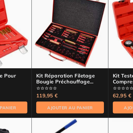
e Pour
Kit Réparation Filetage
Kit Tes
Bougie Préchauffage
Compres
63pcs M8 M9 M10 M12
Diesel
0
119,95
€
0
62,95
€
de
de
5
5
 PANIER
AJOUTER AU PANIER
AJO