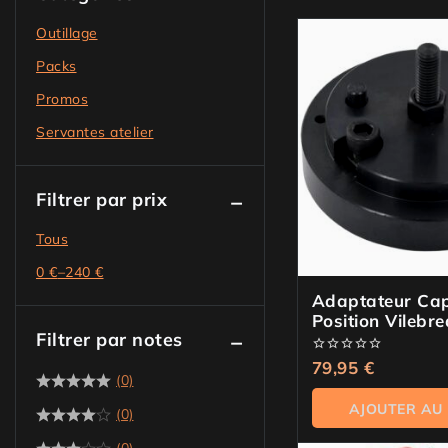
Outillage
Packs
Promos
Servantes atelier
Filtrer par prix
Tous
0
€
–
240
€
Adaptateur Cap
Position Vilebr
Filtrer par notes
Land Rover Jag
0
79,95
€
(0)
de
5
AJOUTER AU
(0)