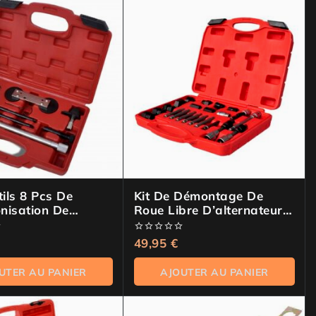
tils 8 Pcs De
Kit De Démontage De
nisation De
Roue Libre D’alternateur
Pour VAG TSI Et
22 Pcs
0
49,95
€
de
5
UTER AU PANIER
AJOUTER AU PANIER