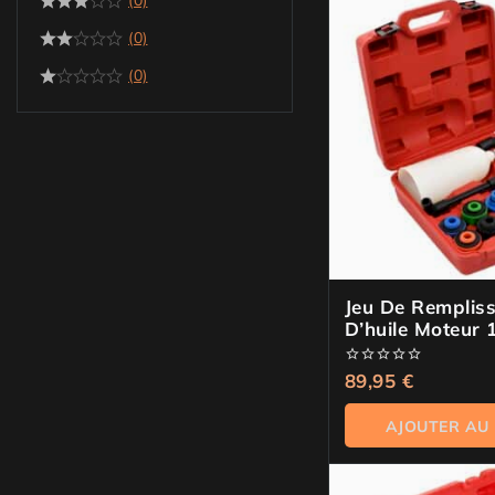
(0)
(0)
(0)
Jeu De Remplis
D’huile Moteur 
0
89,95
€
de
5
AJOUTER AU