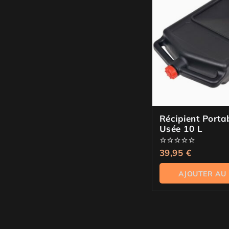
Récipient Porta
Usée 10 L
0
39,95
€
de
5
AJOUTER AU