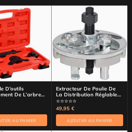
e D’outils
Extracteur De Poulie De
ement De L’arbre
La Distribution Réglable
librage BMW
42-82 Mm
0
49,95
€
de
5
UTER AU PANIER
AJOUTER AU PANIER