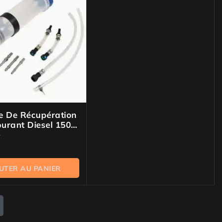
e De Récupération
urant Diesel 1500
UTER AU PANIER