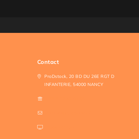
Contact
ProDstock, 20 BD DU 26E RGT D
INFANTERIE, 54000 NANCY
+33 3 72 47 01 66
contact@prodstock.fr
Page contact