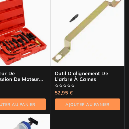
teur De
Outil D’alignement De
sion De Moteur
L’arbre À Cames
0
52,95
€
de
5
UTER AU PANIER
AJOUTER AU PANIER