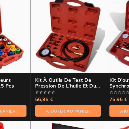
seurs
Kit À Outils De Test De
Kit D’ou
15 Pcs
Pression De L’huile Et Du
Synchro
Moteur
Moteur 
TFSI
0
56,95
€
0
75,95
€
de
de
5
5
 PANIER
AJOUTER AU PANIER
AJO