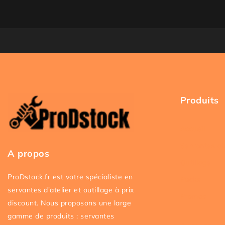
Produits
Accueil
Servantes at
A propos
Outillage
ProDstock.fr est votre spécialiste en
Packs
servantes d'atelier et outillage à prix
Promos
discount. Nous proposons une large
gamme de produits : servantes