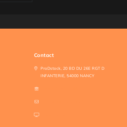
Contact
ProDstock, 20 BD DU 26E RGT D
INFANTERIE, 54000 NANCY
+33 3 72 47 01 66
contact@prodstock.fr
Page contact