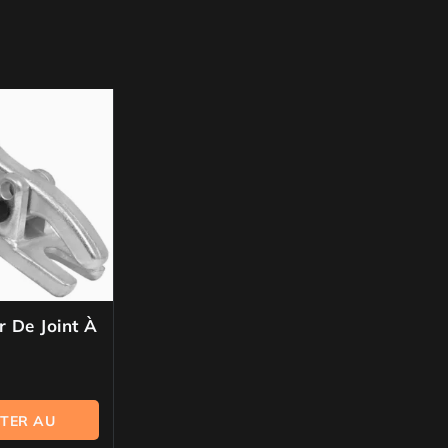
r De Joint À
TER AU
NIER