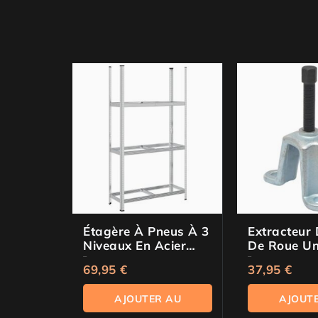
Étagère À Pneus À 3
Extracteur
Niveaux En Acier
De Roue Un
Galvanisé
0
0
de 5
de 5
69,95
€
37,95
€
AJOUTER AU
AJOUT
PANIER
PAN