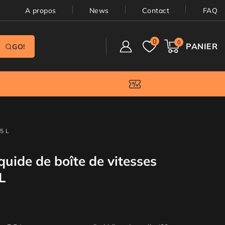
A propos
News
Contact
FAQ
0
0
PANIER
GO!
OFFRES FLASH
5 L
quide de boîte de vitesses
L