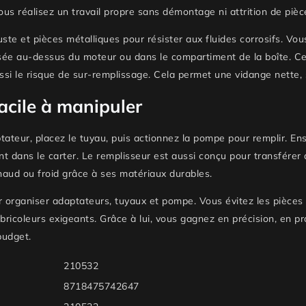
s réalisez un travail propre sans démontage ni attrition de pièc
uste et pièces métalliques
pour résister aux fluides corrosifs. Vo
ée au-dessus du moteur ou dans le compartiment de la boîte. Cet o
ussi le risque de sur-remplissage. Cela permet une vidange nette
facile à manipuler
daptateur, placez le tuyau, puis actionnez la pompe pour remplir. 
t dans le carter. Le remplisseur est aussi conçu pour transférer 
chaud ou froid grâce à ses matériaux durables.
ur organiser adaptateurs, tuyaux et pompe. Vous évitez les pièces
s bricoleurs exigeants. Grâce à lui, vous gagnez en précision, en 
budget.
210532
8718475742647