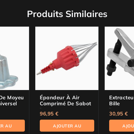
Produits Similaires
 De Moyeu
Épandeur À Air
Extracteu
iversel
Comprimé De Sabot
Bille
0
0
de 5
de 5
96,95
€
30,95
€
ER AU
AJOUTER AU
AJOU
IER
PANIER
PA