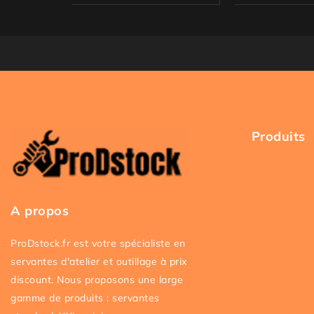
Produits
Accueil
Servantes at
A propos
Outillage
ProDstock.fr est votre spécialiste en
Packs
servantes d'atelier et outillage à prix
Promos
discount. Nous proposons une large
gamme de produits : servantes
A propos