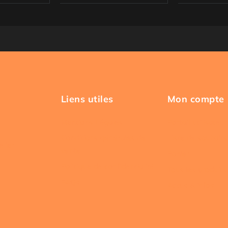
Liens utiles
Mon compte
Mentions Légales
Portail utilisateur
Conditions générales de
Liste de souhaits
elier
vente
Panier
Politique de confidentialité
Tous les produits
FAQs
Actus & infos