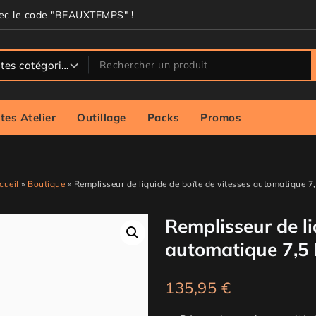
vec le code "BEAUXTEMPS" !
tes Atelier
Outillage
Packs
Promos
cueil
»
Boutique
»
Remplisseur de liquide de boîte de vitesses automatique 7,
Remplisseur de li
automatique 7,5 
135,95
€