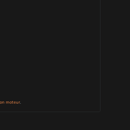
 son moteur
.