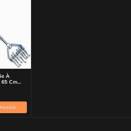
ie À
s 65 Cm
ne
 PANIER