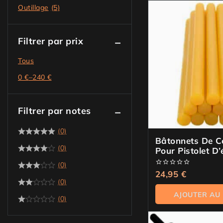
Outillage
(5)
Filtrer par prix
Tous
0
€
–
240
€
Filtrer par notes
(0)
Bâtonnets De Co
(0)
Pour Pistolet D’
Bosses
(0)
0
24,95
€
de
(0)
5
AJOUTER AU
(0)