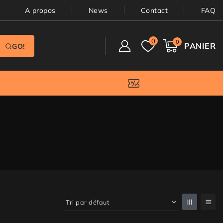
A propos
News
Contact
FAQ
0
0
PANIER
GO!
OFFRES FLASH