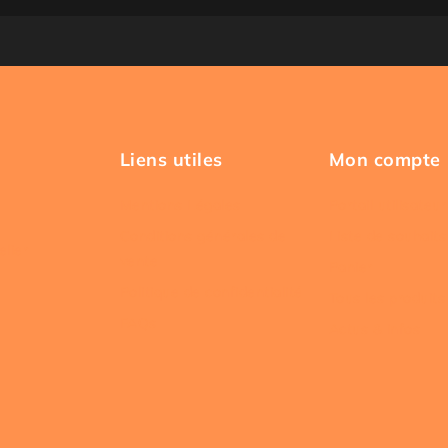
Liens utiles
Mon compte
Mentions Légales
Portail utilisateur
Conditions générales de
Liste de souhaits
elier
vente
Panier
Politique de confidentialité
Tous les produits
FAQs
Actus & infos