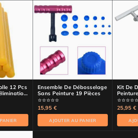
lle 12 Pcs
Ensemble De Débosselage
Kit De 
élimination
Sans Peinture 19 Pièces
Peintur
0
15,95
€
0
25,95
€
de
de
5
5
 PANIER
AJOUTER AU PANIER
AJO