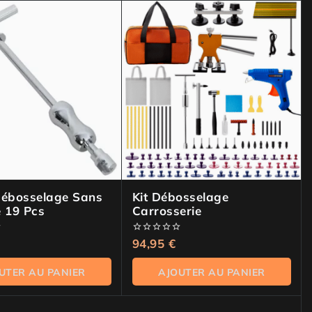
Débosselage Sans
Kit Débosselage
e 19 Pcs
Carrosserie
0
94,95
€
de
5
UTER AU PANIER
AJOUTER AU PANIER