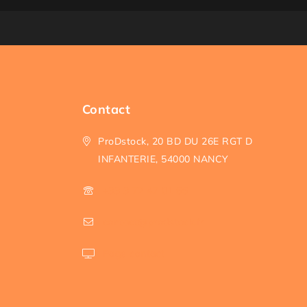
Contact
ProDstock, 20 BD DU 26E RGT D
INFANTERIE, 54000 NANCY
+33 3 72 47 01 66
contact@prodstock.fr
Page contact