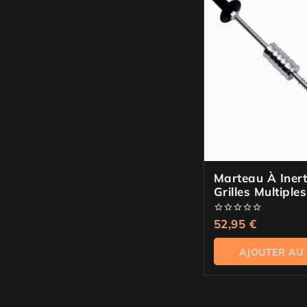
Marteau À Inert
Grilles Multiple
Acier Au Carbo
0
52,95
€
de
5
AJOUTER AU