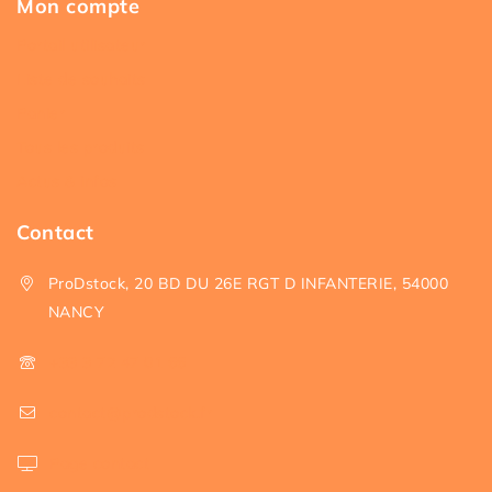
Mon compte
Portail utilisateur
Liste de souhaits
Panier
Tous les produits
Actus & infos
Contact
ProDstock, 20 BD DU 26E RGT D INFANTERIE, 54000
NANCY
+33 3 72 47 01 66
contact@prodstock.fr
Page contact