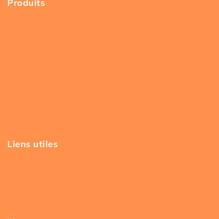
Produits
Accueil
Servantes atelier
Outillage
Packs
Promos
A propos
Liens utiles
Mentions Légales
Conditions générales de vente
Politique de confidentialité
FAQs