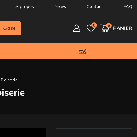
A propos
News
Contact
FAQ
0
0
PANIER
GO!
OFFRES FLASH
 Boiserie
iserie