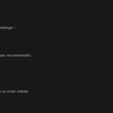
mélanger :
nt pas recommandés
a visite initiale