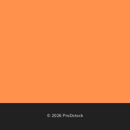
Politique de confidentialité
Tous les produits
FAQs
Actus & infos
© 2026
ProDstock