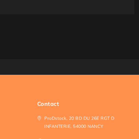
Contact
ProDstock, 20 BD DU 26E RGT D
INFANTERIE, 54000 NANCY