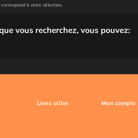
 correspond à votre sélection.
 que vous recherchez, vous pouvez:
Liens utiles
Mon compte
Mentions Légales
Portail utilisateur
Conditions générales de
Liste de souhaits
elier
vente
Panier