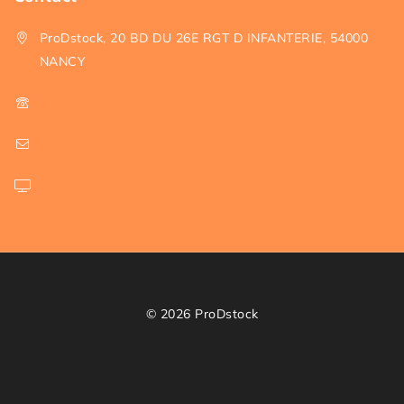
ProDstock, 20 BD DU 26E RGT D INFANTERIE, 54000
NANCY
+33 3 72 47 01 66
contact@prodstock.fr
Page contact
© 2026
ProDstock