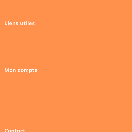
A propos
Liens utiles
Mentions Légales
Conditions générales de vente
Politique de confidentialité
FAQs
Mon compte
Portail utilisateur
Liste de souhaits
Panier
Tous les produits
Actus & infos
Contact