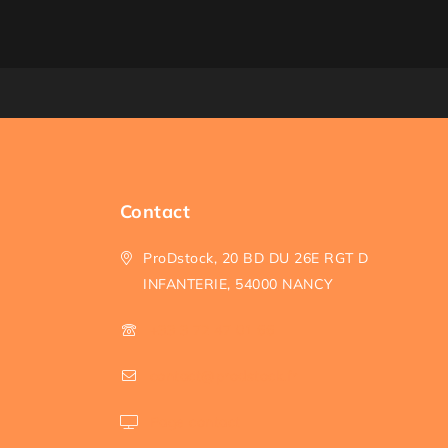
Contact
ProDstock, 20 BD DU 26E RGT D
INFANTERIE, 54000 NANCY
+33 3 72 47 01 66
contact@prodstock.fr
Page contact