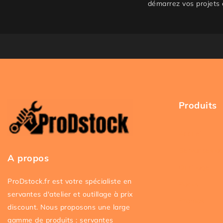
démarrez vos projets 
Produits
Accueil
Servantes at
A propos
Outillage
ProDstock.fr est votre spécialiste en
Packs
servantes d'atelier et outillage à prix
Promos
discount. Nous proposons une large
gamme de produits : servantes