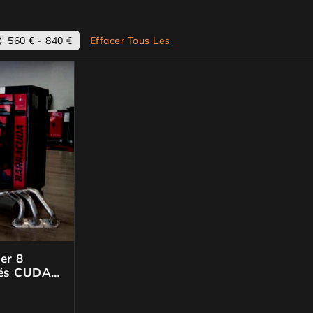
560
€
-
840
€
Effacer Tous Les
er 8
llés CUDA