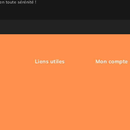
en toute sérénité !
Liens utiles
Mon compte
Mentions Légales
Portail utilisateur
Conditions générales de
Liste de souhaits
elier
vente
Panier
Politique de confidentialité
Tous les produits
FAQs
Actus & infos