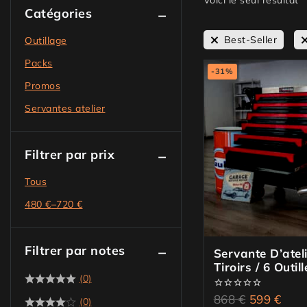
Voici le seul résultat
Catégories
Best-Seller
Outillage
Packs
-31%
Promos
Servantes atelier
Filtrer par prix
Tous
480
€
–
720
€
Filtrer par notes
Servante D’ateli
Tiroirs / 6 Outi
(0)
Max
0
868
€
599
€
(0)
de