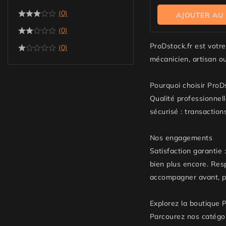
5
(0)
AJOUTER AU
(0)
ProDstock.fr est votr
(0)
mécanicien, artisan ou
Pourquoi choisir ProDs
Qualité professionnell
sécurisé : transaction
Nos engagements
Satisfaction garantie 
bien plus encore. Res
accompagner avant, p
Explorez la boutique 
Parcourez nos catégor